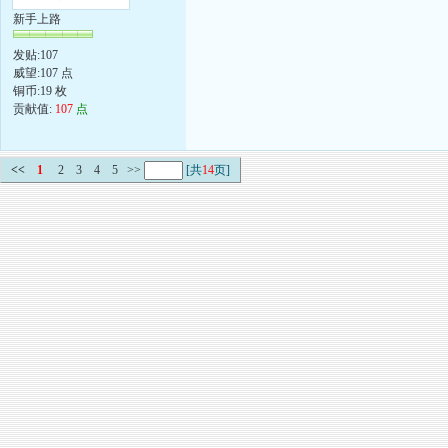
新手上路
发贴:107
威望:107 点
铜币:19 枚
贡献值:
107
点
<<
1
2
3
4
5
>>
[共
14
页]