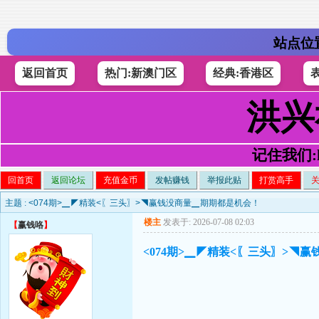
站点位
返回首页
热门:新澳门区
经典:香港区
洪兴
记住我们:h4
回首页
返回论坛
充值金币
发帖赚钱
举报此贴
打赏高手
主题 :
<074期>▁◤精装<〖三头〗>◥赢钱没商量▁期期都是机会！
楼主
发表于: 2026-07-08 02:03
【
赢钱咯
】
<074期>▁◤精装<〖三头〗>◥