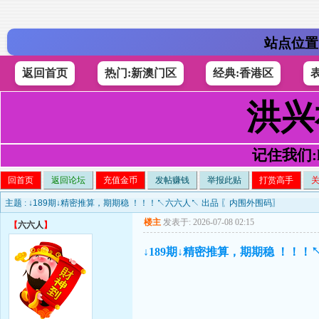
站点位置
返回首页
热门:新澳门区
经典:香港区
洪兴
记住我们:h4
回首页
返回论坛
充值金币
发帖赚钱
举报此贴
打赏高手
主题 :
↓189期↓精密推算，期期稳 ！！！↖六六人↖ 出品 〖内围外围码〗
楼主
发表于: 2026-07-08 02:15
【
六六人
】
↓189期↓精密推算，期期稳 ！！