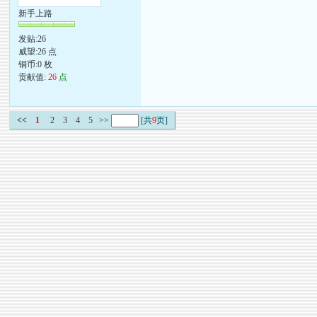
新手上路
发贴:26
威望:26 点
铜币:0 枚
贡献值:
26
点
<<
1
2
3
4
5
>>
[共
9
页]