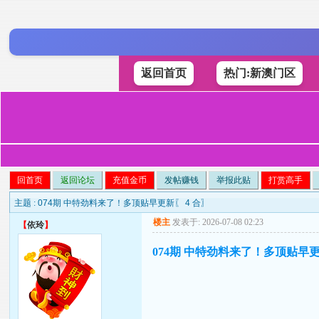
返回首页
热门:新澳门区
回首页
返回论坛
充值金币
发帖赚钱
举报此贴
打赏高手
主题 :
074期 中特劲料来了！多顶贴早更新〖 4 合〗
楼主
发表于: 2026-07-08 02:23
【
依玲
】
074期 中特劲料来了！多顶贴早更