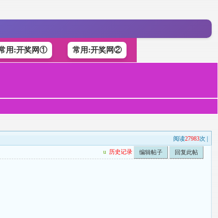
常用:开奖网①
常用:开奖网②
阅读
27983
次 |
u
历史记录
编辑帖子
回复此帖