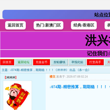
站点位
返回首页
热门:新澳门区
经典:香港区
洪兴
记住我们:h4
回首页
返回论坛
充值金币
发帖赚钱
举报此贴
打赏高手
主题 :
↓074期↓精密推算，期期稳 ！！！《冲冲冲》 出品 《杀一合》
楼主
发表于: 2026-07-08 02:24
【
冲冲冲
】
↓074期↓精密推算，期期稳 ！！！