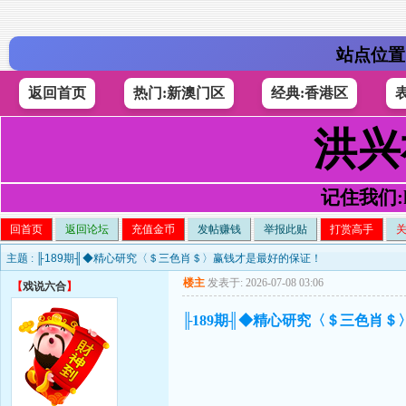
站点位置
返回首页
热门:新澳门区
经典:香港区
洪兴
记住我们:h4
回首页
返回论坛
充值金币
发帖赚钱
举报此贴
打赏高手
主题 :
╟189期╢◆精心研究〈＄三色肖＄〉赢钱才是最好的保证！
楼主
发表于: 2026-07-08 03:06
【
戏说六合
】
╟189期╢◆精心研究〈＄三色肖