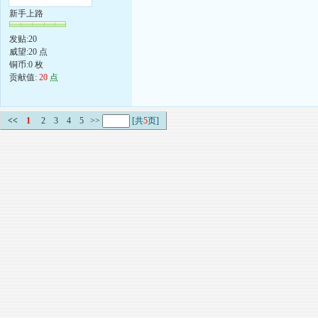
新手上路
发贴:20
威望:20 点
铜币:0 枚
贡献值:
20
点
<<
1
2
3
4
5
>>
[共
5
页]