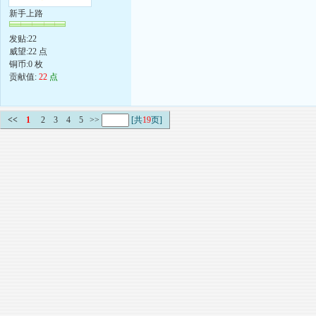
新手上路
发贴:22
威望:22 点
铜币:0 枚
贡献值:
22
点
<<
1
2
3
4
5
>>
[共
19
页]