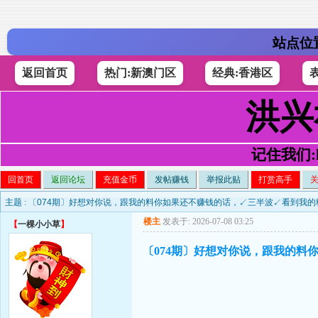
站点位
返回首页
热门:新澳门区
经典:香港区
洪兴
记住我们:h4
回首页
返回论坛
充值金币
发帖赚钱
举报此贴
打赏高手
主题 :
〔074期〕好想对你说，跟我的料你如果还不赚钱的话，↙三半波↙看到我的
楼主
发表于: 2026-07-08 03:25
【
一棵小小草
】
〔074期〕好想对你说，跟我的料