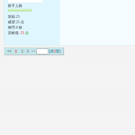
新手上路
发贴:25
威望:25 点
铜币:0 枚
贡献值:
25
点
<<
1
2
3
>>
[共
3
页]