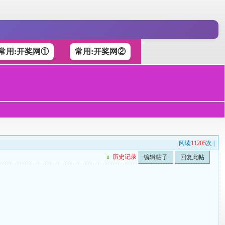
常用:开奖网①
常用:开奖网②
阅读
11205
次 |
u
历史记录
编辑帖子
回复此帖