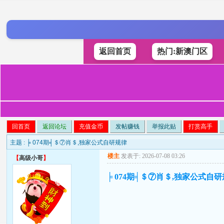
返回首页
热门:新澳门区
回首页
返回论坛
充值金币
发帖赚钱
举报此贴
打赏高手
主题 :
╞ 074期╡＄⑦肖＄,独家公式自研规律
楼主
发表于: 2026-07-08 03:26
【
高级小哥
】
╞ 074期╡＄⑦肖＄,独家公式自