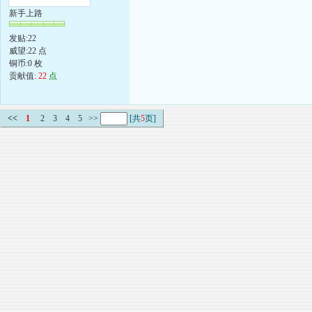
新手上路
发贴:22
威望:22 点
铜币:0 枚
贡献值:
22
点
<<
1
2
3
4
5
>>
[共
5
页]