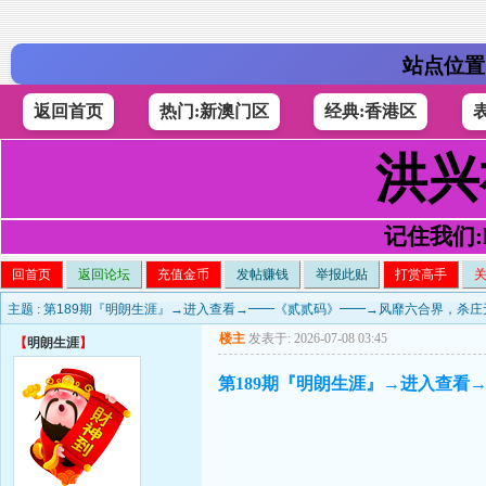
站点位置
返回首页
热门:新澳门区
经典:香港区
洪兴
记住我们:h4
回首页
返回论坛
充值金币
发帖赚钱
举报此贴
打赏高手
主题 :
第189期『明朗生涯』→进入查看→━━《贰贰码》━━→风靡六合界，杀庄
楼主
发表于: 2026-07-08 03:45
【
明朗生涯
】
第189期『明朗生涯』→进入查看