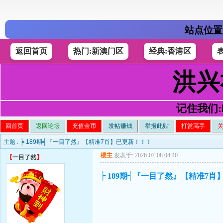
站点位置
返回首页
热门:新澳门区
经典:香港区
洪兴
记住我们:h4
回首页
返回论坛
充值金币
发帖赚钱
举报此贴
打赏高手
主题 :
╞ 189期╡『一目了然』【精准7肖】已更新！！！
楼主
发表于: 2026-07-08 04:40
【
一目了然
】
╞ 189期╡『一目了然』【精准7