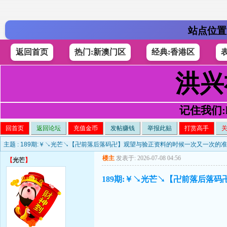
站点位置
返回首页
热门:新澳门区
经典:香港区
洪兴
记住我们:h4
回首页
返回论坛
充值金币
发帖赚钱
举报此贴
打赏高手
主题 :
189期:￥↘光芒↘【卍前落后落码卍】观望与验正资料的时候一次又一次的准
楼主
发表于: 2026-07-08 04:56
【
光芒
】
189期:￥↘光芒↘【卍前落后落