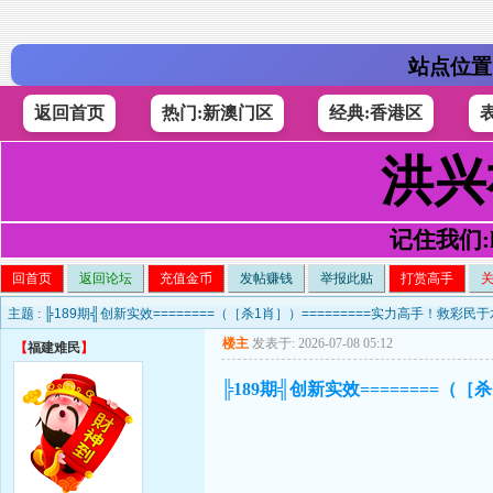
站点位置
返回首页
热门:新澳门区
经典:香港区
洪兴
记住我们:h4
回首页
返回论坛
充值金币
发帖赚钱
举报此贴
打赏高手
主题 :
╠189期╣创新实效========（［杀1肖］）=========实力高手！救彩
楼主
发表于: 2026-07-08 05:12
【
福建难民
】
╠189期╣创新实效========（