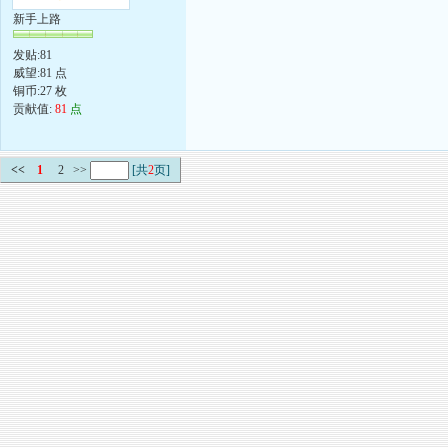
新手上路
发贴:81
威望:81 点
铜币:27 枚
贡献值:
81
点
<<
1
2
>>
[共
2
页]