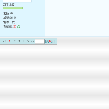
新手上路
发贴:26
威望:26 点
铜币:9 枚
贡献值:
26
点
<<
1
2
3
4
5
>>
[共
6
页]