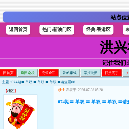
站点位
返回首页
热门:新澳门区
经典:香港区
洪兴
记住我们:h4
回首页
返回论坛
充值金币
发帖赚钱
举报此贴
打赏高手
主题 :
074期〓 单双 〓 单双 〓 单双 〓请查看66
楼主
发表于: 2026-07-08 05:20
【
榴芒
】
074期〓 单双 〓 单双 〓 单双 〓请