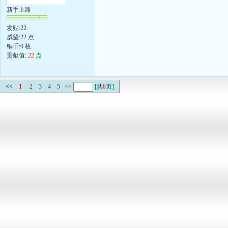
新手上路
发贴:22
威望:22 点
铜币:0 枚
贡献值:
22
点
<<
1
2
3
4
5
>>
[共
8
页]