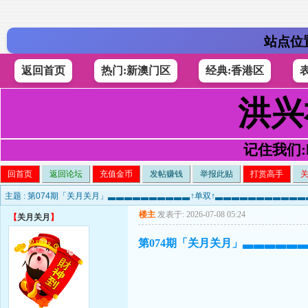
站点位
返回首页
热门:新澳门区
经典:香港区
洪兴
记住我们:h4
回首页
返回论坛
充值金币
发帖赚钱
举报此贴
打赏高手
主题 :
第074期「关月关月」▃▃▃▃▃▃▃▃▃▃↑单双↑▃▃▃▃▃▃▃▃▃▃
楼主
发表于: 2026-07-08 05:24
【
关月关月
】
第074期「关月关月」▃▃▃▃▃