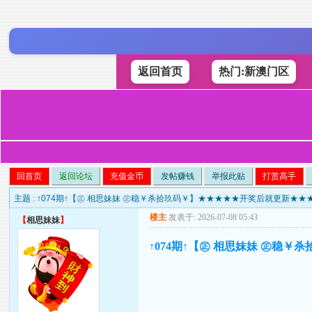
返回首页
热门:新澳门区
回首页
返回论坛
充值金币
发帖赚钱
举报此贴
打赏高手
主题 :
↑074期↑【㊣ 相思妹妹 ㊣稳￥杀拾玖码￥】★★★★★开奖后就更新★★
楼主
发表于: 2026-07-08 05:43
【
相思妹妹
】
↑074期↑【㊣ 相思妹妹 ㊣稳