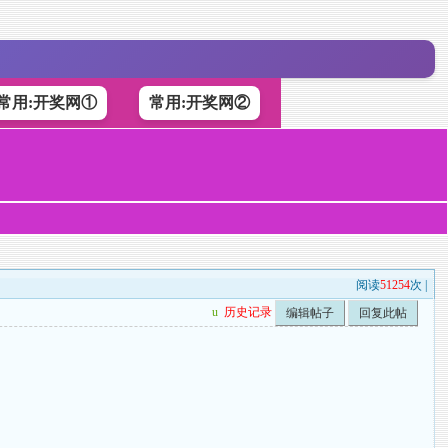
常用:开奖网①
常用:开奖网②
阅读
51254
次 |
u
历史记录
编辑帖子
回复此帖