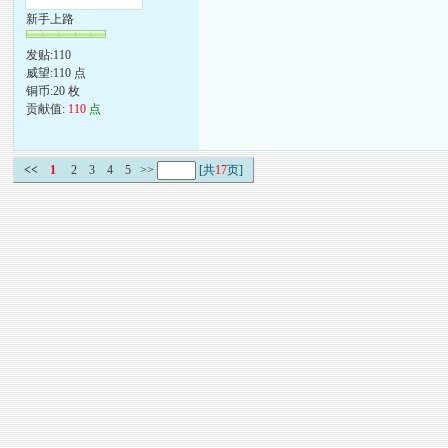
新手上路
发贴:110
威望:110 点
铜币:20 枚
贡献值:
110
点
<<
1
2
3
4
5
>>
[共
17
页]