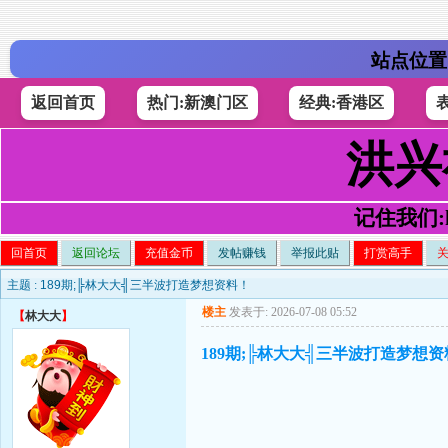
站点位置
返回首页
热门:新澳门区
经典:香港区
洪兴
记住我们:h4
回首页
返回论坛
充值金币
发帖赚钱
举报此贴
打赏高手
主题 :
189期;╠林大大╣三半波打造梦想资料！
楼主
发表于: 2026-07-08 05:52
【
林大大
】
189期;╠林大大╣三半波打造梦想