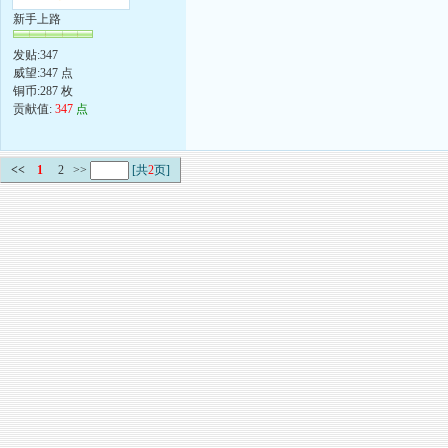
新手上路
发贴:347
威望:347 点
铜币:287 枚
贡献值:
347
点
<<
1
2
>>
[共
2
页]