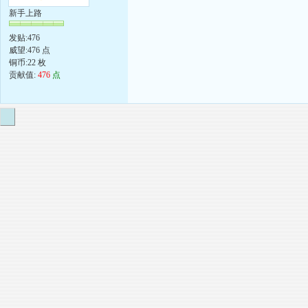
新手上路
发贴:476
威望:476 点
铜币:22 枚
贡献值:
476
点