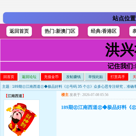
站点位置
返回首页
热门:新澳门区
经典:香港区
洪兴
记住我们:h4
回首页
返回论坛
充值金币
发帖赚钱
举报此贴
打赏高手
主题 :
189期㊣江南西道㊣◆极品好料《㊣号码 35 个㊣》众多心思专注研究，准确
楼主
发表于: 2026-07-08 05:56
【
江南西道
】
189期㊣江南西道㊣◆极品好料《