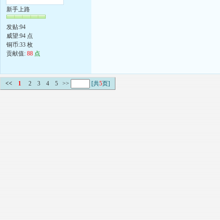
新手上路
发贴:94
威望:94 点
铜币:33 枚
贡献值:
88
点
<<
1
2
3
4
5
>>
[共
5
页]