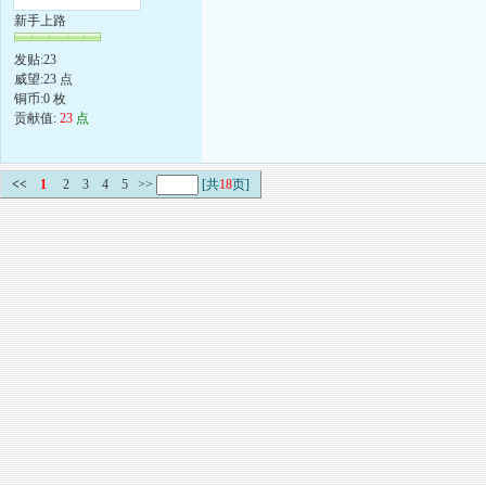
新手上路
发贴:23
威望:23 点
铜币:0 枚
贡献值:
23
点
<<
1
2
3
4
5
>>
[共
18
页]