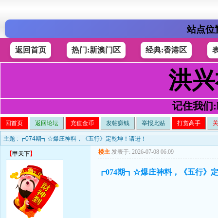
站点位
返回首页
热门:新澳门区
经典:香港区
洪兴
记住我们:h4
回首页
返回论坛
充值金币
发帖赚钱
举报此贴
打赏高手
主题 :
┏074期┓☆爆庄神料，《五行》定乾坤！请进！
楼主
发表于: 2026-07-08 06:09
【
甲天下
】
┏074期┓☆爆庄神料，《五行》