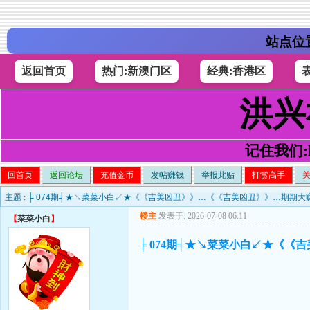
站点位
返回首页
热门:新澳门区
经典:香港区
洪兴
记住我们:h4
回首页
返回论坛
充值金币
发帖赚钱
举报此贴
打赏高手
主题 :
╞ 074期╡★↘菜菜小白↙★《《吉美凶丑》》…《《吉美凶丑》》…期期大
楼主
发表于: 2026-07-08 06:11
【
菜菜小白
】
╞ 074期╡★↘菜菜小白↙★《