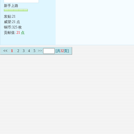
新手上路
发贴:21
威望:21 点
铜币:325 枚
贡献值:
21
点
<<
1
2
3
4
5
>>
[共
32
页]