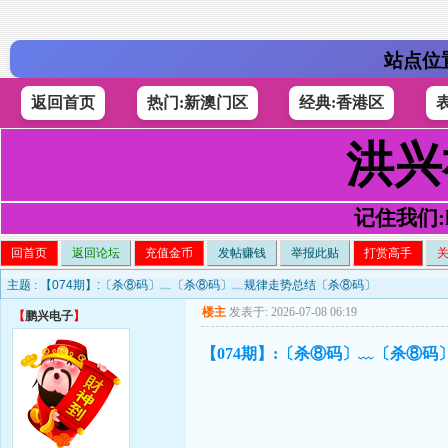
站点位
返回首页
热门:新澳门区
经典:香港区
洪兴
记住我们:h4
回首页
返回论坛
充值金币
发帖赚钱
举报此贴
打赏高手
主题 :
【074期】:〔杀⑧码〕﹏〔杀⑧码〕﹏规律走势总结〔杀⑧码〕
楼主
发表于: 2026-07-08 06:19
【
鹏兴电子
】
【074期】:〔杀⑧码〕﹏〔杀⑧