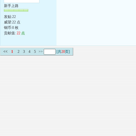
新手上路
发贴:22
威望:22 点
铜币:0 枚
贡献值:
22
点
<<
1
2
3
4
5
>>
[共
20
页]