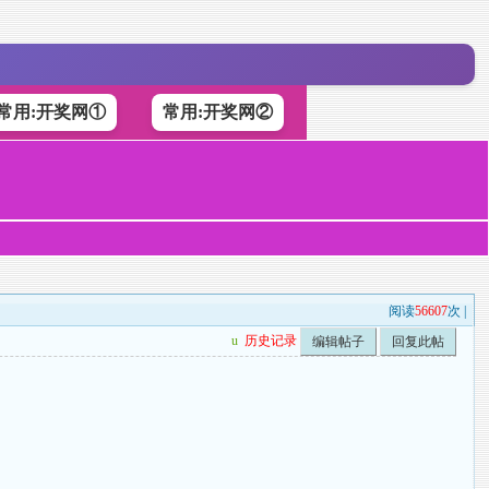
常用:开奖网①
常用:开奖网②
阅读
56607
次 |
u
历史记录
编辑帖子
回复此帖