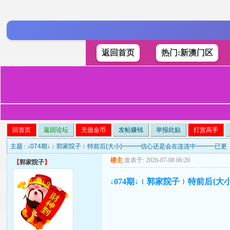
返回首页
热门:新澳门区
回首页
返回论坛
充值金币
发帖赚钱
举报此贴
打赏高手
主题 :
↓074期↓﹛郭家院子﹜特前后{大小}━━━信心还是会在连连中━━━已更
楼主
发表于: 2026-07-08 06:20
【
郭家院子
】
↓074期↓﹛郭家院子﹜特前后{