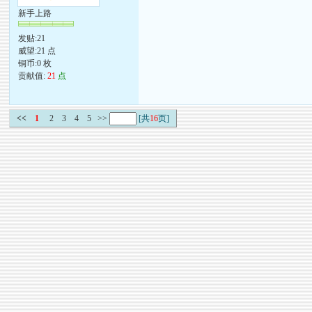
新手上路
发贴:21
威望:21 点
铜币:0 枚
贡献值:
21
点
<<
1
2
3
4
5
>>
[共
16
页]