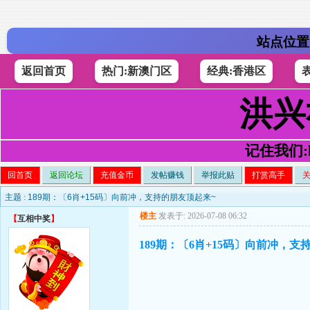
站点位置
返回首页
热门:新澳门区
经典:香港区
洪兴
记住我们:h4
回首页
返回论坛
充值金币
发帖赚钱
举报此贴
打赏高手
主题 :
189期：〔6肖+15码〕向前冲，支持的朋友顶起来~
楼主
发表于: 2026-07-08 06:32
【
互相中奖
】
189期：〔6肖+15码〕向前冲，支