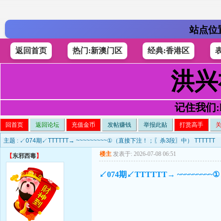
站点位
返回首页
热门:新澳门区
经典:香港区
洪兴
记住我们:h4
回首页
返回论坛
充值金币
发帖赚钱
举报此贴
打赏高手
主题 :
↙074期↙TTTTTT→ ~~~~~~~~~①（直接下注！；〖杀3段〗中） TTTTTT
楼主
发表于: 2026-07-08 06:51
【
东邪西毒
】
↙074期↙TTTTTT→ ~~~~~~