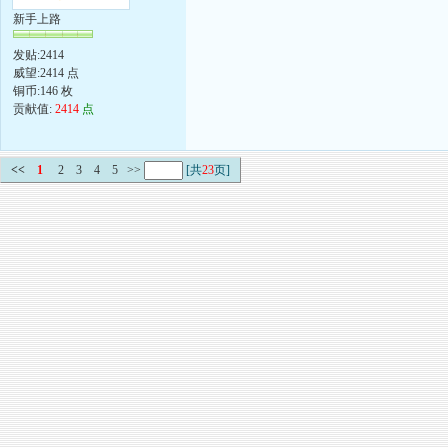
新手上路
发贴:2414
威望:2414 点
铜币:146 枚
贡献值:
2414
点
<<
1
2
3
4
5
>>
[共
23
页]