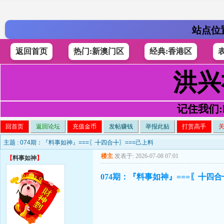
站点位
返回首页
热门:新澳门区
经典:香港区
洪兴
记住我们:h4
回首页
返回论坛
充值金币
发帖赚钱
举报此贴
打赏高手
主题 :
074期：『料事如神』===〖╋四合╋〗===己上料
楼主
发表于: 2026-07-08 07:01
【
料事如神
】
074期：『料事如神』===〖╋四合