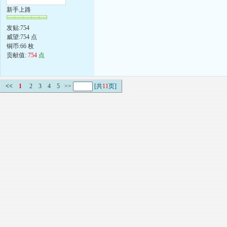
新手上路
发贴:754
威望:754 点
铜币:66 枚
贡献值:
754
点
<<
1
2
3
4
5
>>
[共
11
页]