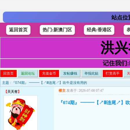
站点位
返回首页
热门:新澳门区
经典:香港区
洪兴
记住我们:h4
回首页
返回论坛
充值金币
发帖赚钱
举报此贴
打赏高手
主题 :
『074期』 ━━━【↗Ⅲ连尾↗】吹牛是没有用的
楼主
发表于: 2026-07-08 07:47
【
天天有
】
『074期』 ━━━【↗Ⅲ连尾↗】