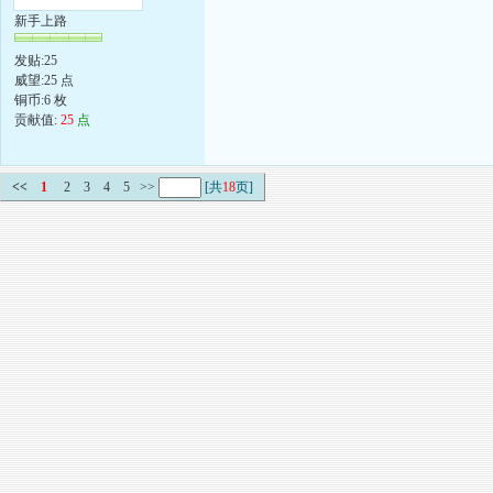
新手上路
发贴:25
威望:25 点
铜币:6 枚
贡献值:
25
点
<<
1
2
3
4
5
>>
[共
18
页]