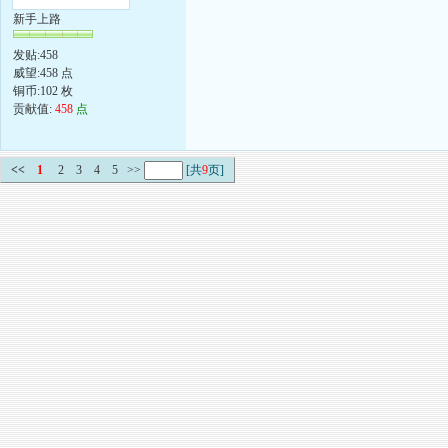
新手上路
发贴:458
威望:458 点
铜币:102 枚
贡献值:
458
点
<<
1
2
3
4
5
>>
[共
9
页]