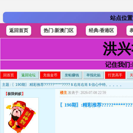
站点位置
返回首页
热门:新澳门区
经典:香港区
洪兴
记住我们:h4
回首页
返回论坛
充值金币
发帖赚钱
举报此贴
打赏高手
主题 :
〖190期〗:精彩推荐?????*****????＄右肖右肖＄信心中特。。。。。
楼主
发表于: 2026-07-08 22:59
【
极限蚂蚁
】
〖190期〗:精彩推荐?????****