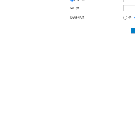
密 码
隐身登录
是