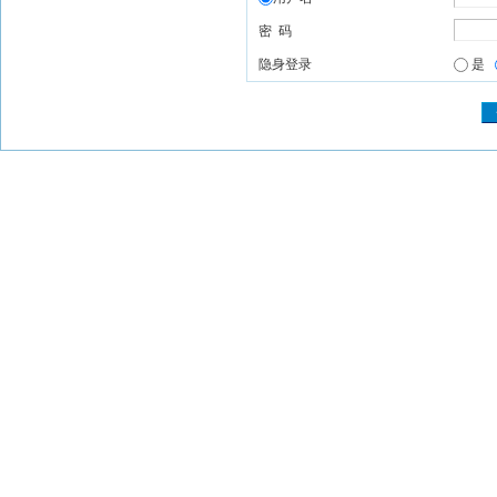
密 码
隐身登录
是