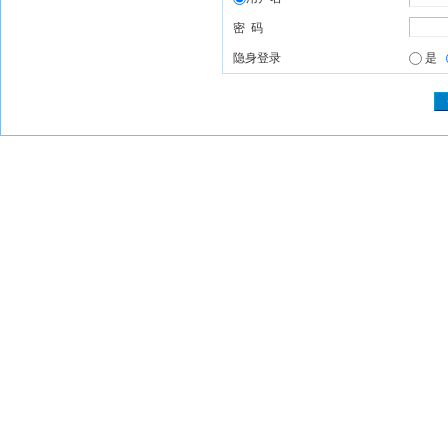
密 码
隐身登录
是