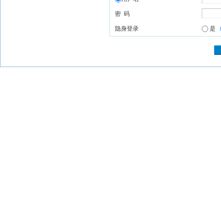
密 码
隐身登录
是