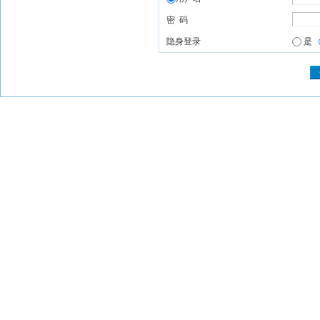
密 码
隐身登录
是