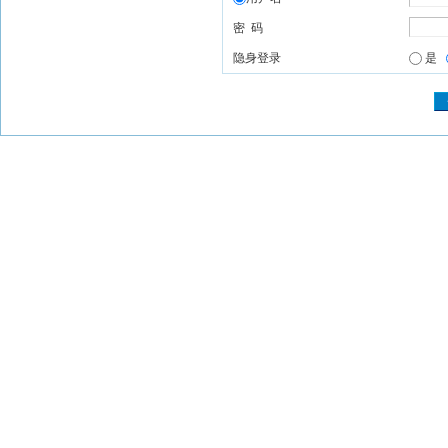
密 码
隐身登录
是