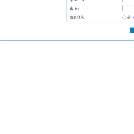
密 码
隐身登录
是