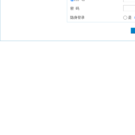
密 码
隐身登录
是