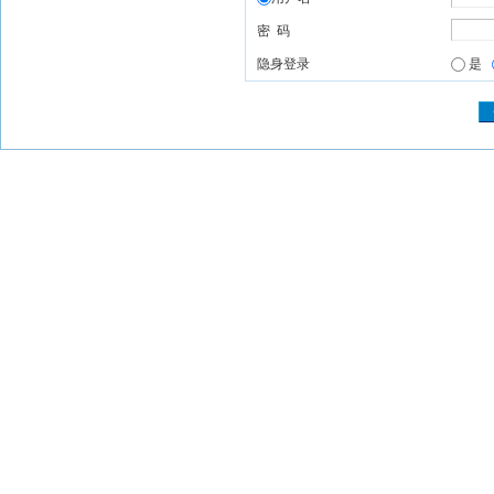
密 码
隐身登录
是