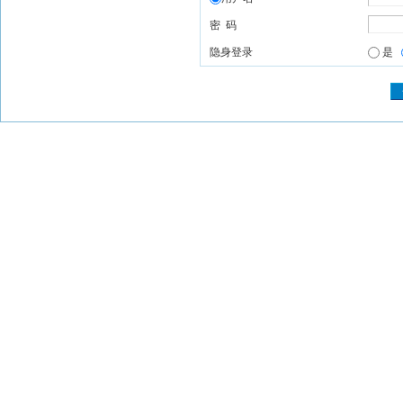
密 码
隐身登录
是