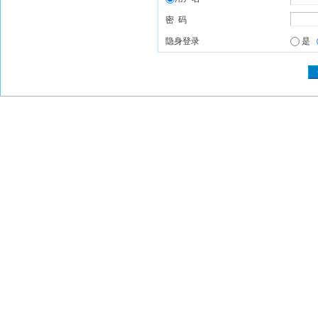
密 码
隐身登录
是