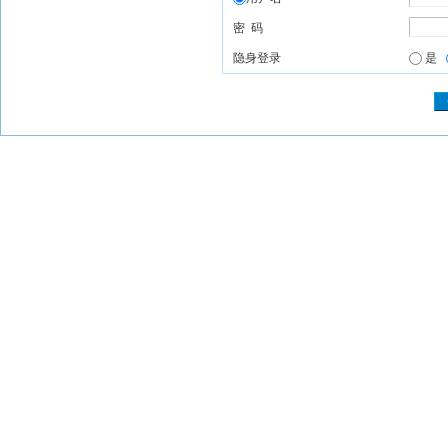
密 码
隐身登录
是