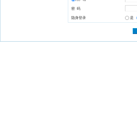
密 码
隐身登录
是