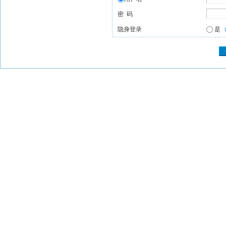
密 码
隐身登录
是