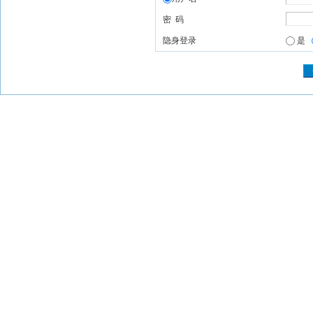
密 码
隐身登录
是