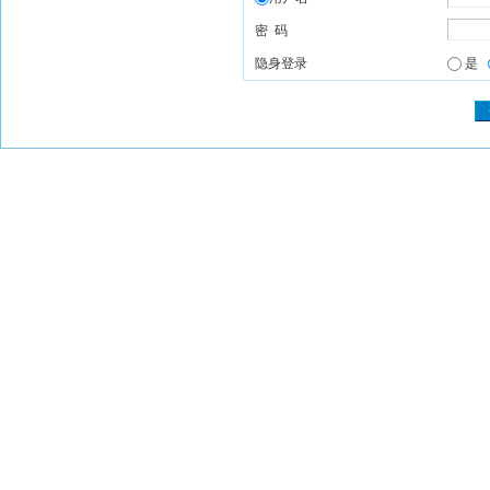
密 码
隐身登录
是