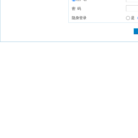
密 码
隐身登录
是