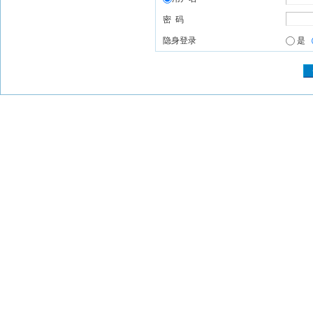
密 码
隐身登录
是