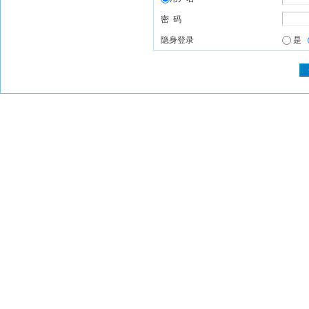
密 码
隐身登录
是