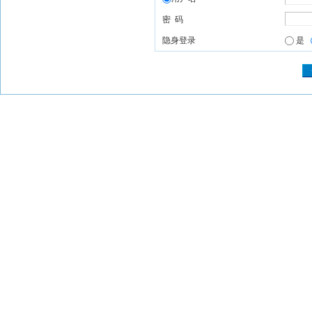
密 码
隐身登录
是