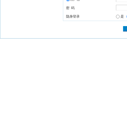
密 码
隐身登录
是