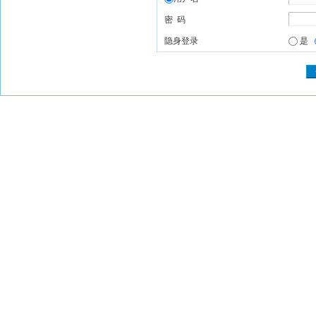
密 码
隐身登录
是