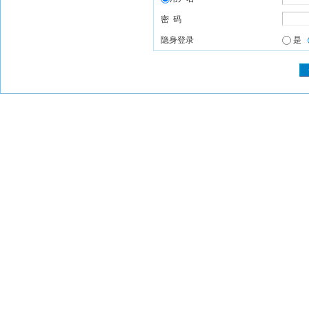
密 码
隐身登录
是