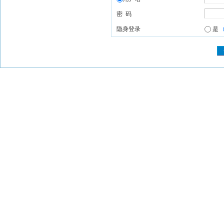
密 码
隐身登录
是